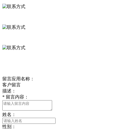
河北省保定市徐水县崔庄镇吴庄村
0312-8799456 18633256098
delishipin@yeah.net
给我留言
留言应用名称：
客户留言
描述：
*
留言内容：
姓名：
性别：