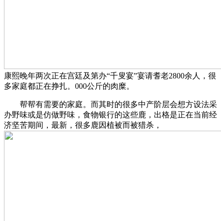
康熙晚年两次正在宫廷及第办“千叟宴”宴请耆老2800余人，很
多家庭都正在挣扎。000公斤的肉糜。
帮帮有需要的家庭。而其时的很多中产阶层会想方设法采
办野味或是仿做野味，食物银行的这些鹿，出格是正在当前经
济坚苦期间，最新，很多鹿因植被而被猎杀，