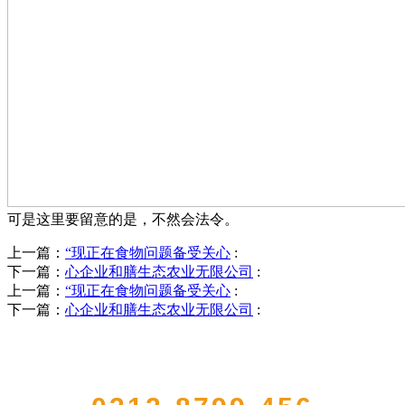
可是这里要留意的是，不然会法令。
上一篇：
“现正在食物问题备受关心
:
下一篇：
心企业和膳生态农业无限公司
:
上一篇：
“现正在食物问题备受关心
:
下一篇：
心企业和膳生态农业无限公司
:
QUICK CONTACT US