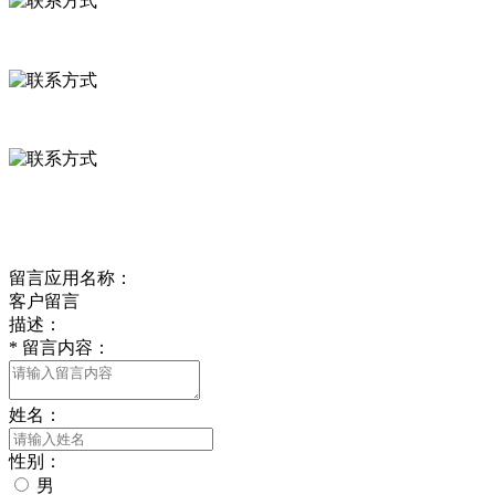
河北省保定市徐水县崔庄镇吴庄村
0312-8799456 18633256098
delishipin@yeah.net
给我留言
留言应用名称：
客户留言
描述：
*
留言内容：
姓名：
性别：
男