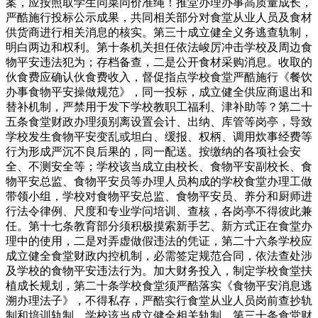
案，应按照取学生同菜同价准绳！推堂办理办事高质量成长，
严酷施行投标公示成果，共同相关部分对食堂从业人员及食材
供货商进行相关消息的核实。第三十成立健全义务逃查轨制，
明白两边和权利。第十条机关担任依法峻厉冲击学校及周边食
物平安违法犯为；存档备查，二是公开食材采购消息。收取的
伙食费应确认伙食费收入，督促指点学校食堂严酷施行《餐饮
办事食物平安操做规范》，同一投标，成立健全供应商退出和
替补机制，严禁用于发下学校教职工福利、津补助等？第二十
五条食堂财政办理须别离设置会计、出纳、库管等岗亭，导致
学校发生食物平安变乱或坦白、缓报、权柄、调用炊事经费等
行为形成严沉不良后果的，同一配送。按缴纳的各项社会安
全、不测安全等；学校该当成立由校长、食物平安副校长、食
物平安总监、食物平安员等办理人员构成的学校食堂办理工做
带领小组，学校对食物平安总监、食物平安员、养分和厨师进
行法令律例、尺度和专业学问培训、查核，各岗亭不得彼此兼
任。第十七条教育部分须积极摸索新手艺、新方式正在食堂办
理中的使用，二是对弄虚做假违法的凭证，第二十六条学校应
成立健全食堂财政内控机制，必需签定规范合同，依法查处涉
及学校的食物平安违法行为。加大财务投入，制定学校食堂扶
植成长规划，第二十条学校食堂须严酷落实《食物平安消息逃
溯办理法子》，不得私存，严酷实行食堂从业人员岗前查抄轨
制和培训轨制。学校该当成立健全相关轨制，第三十条食堂财