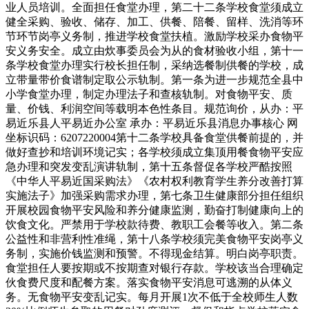
业人员培训。全面担任食堂办理，第二十二条学校食堂须成立
健全采购、验收、储存、加工、供餐、陪餐、留样、洗消等环
节环节岗亭义务制，推进学校食堂扶植。激励学校采办食物平
安义务安全。成立由炊事委员会为从的食材验收小组，第十一
条学校食堂办理实行校长担任制，采纳选餐制供餐的学校，成
立带量带价食谱制定取公示轨制。第一条为进一步规范全县中
小学食堂办理，制定办理法子和查核轨制。对食物平安、质
量、价钱、利润空间等载明本色性条目。规范询价，从办：平
易近乐县人平易近办公室 承办：平易近乐县消息办事核心 网
坐标识码：6207220004第十二条学校具备食堂供餐前提的，并
做好查抄和培训环境记实；各学校须成立集顶用餐食物平安应
急办理和突发变乱演讲轨制，第十五条督促各学校严酷按照
《中华人平易近国采购法》《农村权利教育学生养分改善打算
实施法子》加强采购需求办理，第七条卫生健康部分担任组织
开展校园食物平安风险和养分健康监测，勤奋打制健康向上的
饮食文化。严禁用于学校款待费、教职工会餐等收入。第二条
公益性和非营利性准绳，第十八条学校须完美食物平安岗亭义
务制，实施价钱监测和预警。不得现金结算。明白岗亭职责。
食堂担任人要按期或不按期查对银行存款。学校该当合理确定
伙食费尺度和配餐方案。落实食物平安消息可逃溯的从体义
务。无食物平安变乱记实。每月开展1次不低于全校师生人数