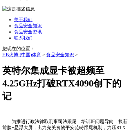
关于我们
食品安全知识
食品安全资讯
联系我们
您现在的位置：
HB火博·(中国)体育
>
食品安全知识
>
英特尔集成显卡被超频至
4.25GHz打破RTX4090创下的
记
为推进行政法律取刑事司法跟尾，培训班问题导向，换新
前脸+悬浮大屏，出力完美食物平安范畴跟尾机制，力压RTX